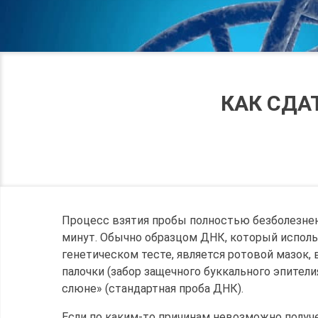
КАК СДА
Процесс взятия пробы полностью безболезнен
минут. Обычно образцом ДНК, который испол
генетическом тесте, является ротовой мазок,
палочки (забор защечного буккального эпителия
слюне» (стандартная проба ДНК).
Если по каким-то причинам невозможно получе