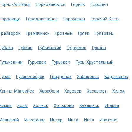
Горно-Алтайск
Горнозаводск
Горняк
Городец
Городище
Городовиковск
Гороховец
Горячий Ключ
Грайворон
Гремячинск
Грозный
Грязи
Грязовец
Губаха
Губкин
Губкинский
Гудермес
Гуково
Гулькевичи
Гурьевск
Гурьевск
Гусь-Хрустальный
Гусев
Гусиноозёрск
Гвардейск
Хабаровск
Хадыженск
Ханты-Мансийск
Харабали
Харовск
Хасавюрт
Хилок
Химки
Холм
Холмск
Хотьково
Хвалынск
Игарка
Иланский
Инкерман
Инсар
Инта
Инза
Ипатово