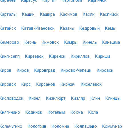
Карачев
Карасук
Каргат
Каргополь
Карпинск
Карталы
Кашин
Кашира
Касимов
Касли
Каспийск
Катайск
Катав-Ивановск
Казань
Кедровый
Кемь
Кемерово
Керчь
Кимовск
Кимры
Кинель
Кинешма
Кингисепп
Киреевск
Киренск
Кириллов
Кириши
Киров
Киров
Кировград
Кирово-Чепецк
Кировск
Кировск
Кирс
Кирсанов
Киржач
Киселевск
Кисловодск
Кизел
Кизилюрт
Кизляр
Клин
Клинцы
Княгинино
Кодинск
Когалым
Кохма
Кола
Кольчугино
Кологрив
Коломна
Колпашево
Коммунар