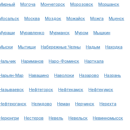
Мирный
Могоча
Мончегорск
Морозовск
Моршанск
Мосальск
Москва
Моздок
Можайск
Можга
Мценск
Мураши
Муравленко
Мурманск
Муром
Мышкин
Мыски
Мытищи
Набережные Челны
Надым
Находка
Нальчик
Нариманов
Наро-Фоминск
Нарткала
Нарьян-Мар
Навашино
Наволоки
Назарово
Назрань
Называевск
Нефтегорск
Нефтекамск
Нефтекумск
Нефтеюганск
Нелидово
Неман
Нерчинск
Нерехта
Нерюнгри
Нестеров
Невель
Невельск
Невинномысск