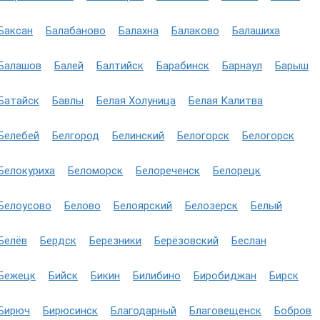
Баксан
Балабаново
Балахна
Балаково
Балашиха
Балашов
Балей
Балтийск
Барабинск
Барнаул
Барыш
Батайск
Бавлы
Белая Холуница
Белая Калитва
Белебей
Белгород
Белинский
Белогорск
Белогорск
Белокуриха
Беломорск
Белореченск
Белорецк
Белоусово
Белово
Белоярский
Белозерск
Белый
Белёв
Бердск
Березники
Берёзовский
Беслан
Бежецк
Бийск
Бикин
Билибино
Биробиджан
Бирск
Бирюч
Бирюсинск
Благодарный
Благовещенск
Бобров