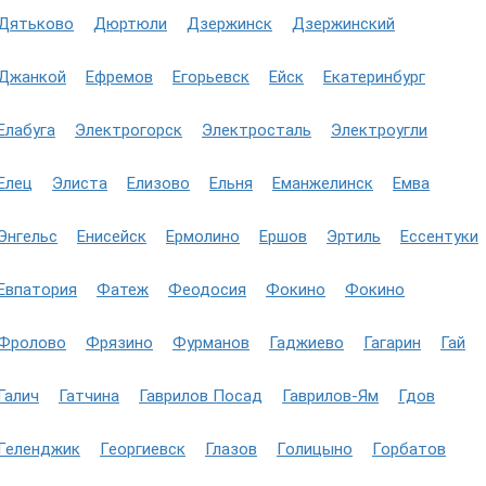
Дятьково
Дюртюли
Дзержинск
Дзержинский
Джанкой
Ефремов
Егорьевск
Ейск
Екатеринбург
Елабуга
Электрогорск
Электросталь
Электроугли
Елец
Элиста
Елизово
Ельня
Еманжелинск
Емва
Энгельс
Енисейск
Ермолино
Ершов
Эртиль
Ессентуки
Евпатория
Фатеж
Феодосия
Фокино
Фокино
Фролово
Фрязино
Фурманов
Гаджиево
Гагарин
Гай
Галич
Гатчина
Гаврилов Посад
Гаврилов-Ям
Гдов
Геленджик
Георгиевск
Глазов
Голицыно
Горбатов