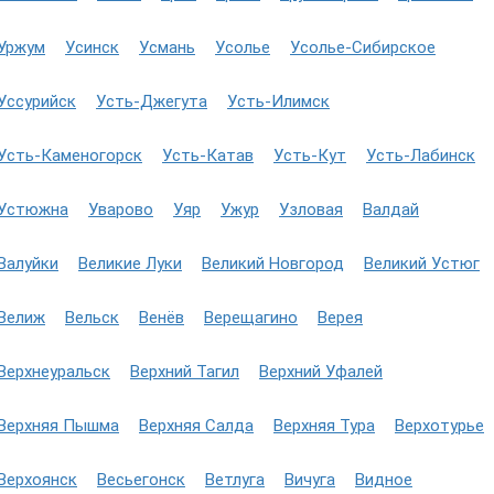
Уржум
Усинск
Усмань
Усолье
Усолье-Сибирское
Уссурийск
Усть-Джегута
Усть-Илимск
Усть-Каменогорск
Усть-Катав
Усть-Кут
Усть-Лабинск
Устюжна
Уварово
Уяр
Ужур
Узловая
Валдай
Валуйки
Великие Луки
Великий Новгород
Великий Устюг
Велиж
Вельск
Венёв
Верещагино
Верея
Верхнеуральск
Верхний Тагил
Верхний Уфалей
Верхняя Пышма
Верхняя Салда
Верхняя Тура
Верхотурье
Верхоянск
Весьегонск
Ветлуга
Вичуга
Видное