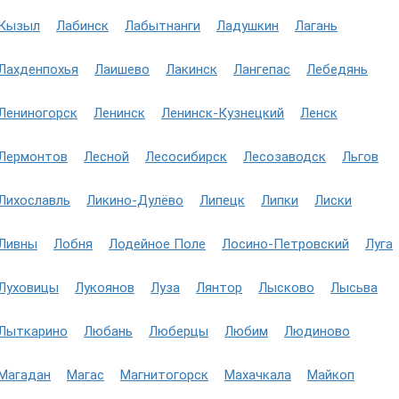
Кызыл
Лабинск
Лабытнанги
Ладушкин
Лагань
Лахденпохья
Лаишево
Лакинск
Лангепас
Лебедянь
Лениногорск
Ленинск
Ленинск-Кузнецкий
Ленск
Лермонтов
Лесной
Лесосибирск
Лесозаводск
Льгов
Лихославль
Ликино-Дулёво
Липецк
Липки
Лиски
Ливны
Лобня
Лодейное Поле
Лосино-Петровский
Луга
Луховицы
Лукоянов
Луза
Лянтор
Лысково
Лысьва
Лыткарино
Любань
Люберцы
Любим
Людиново
Магадан
Магас
Магнитогорск
Махачкала
Майкоп