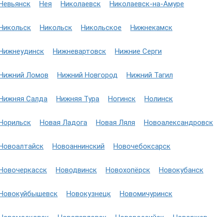
Невьянск
Нея
Николаевск
Николаевск-на-Амуре
Никольск
Никольск
Никольское
Нижнекамск
Нижнеудинск
Нижневартовск
Нижние Серги
Нижний Ломов
Нижний Новгород
Нижний Тагил
Нижняя Салда
Нижняя Тура
Ногинск
Нолинск
Норильск
Новая Ладога
Новая Ляля
Новоалександровск
Новоалтайск
Новоаннинский
Новочебоксарск
Новочеркасск
Новодвинск
Новохопёрск
Новокубанск
Новокуйбышевск
Новокузнецк
Новомичуринск