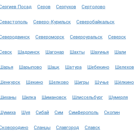
Сергиев Посад
Серов
Серпухов
Сертолово
Севастополь
Северо-Курильск
Северобайкальск
Северодвинск
Североморск
Североуральск
Северск
Севск
Шадринск
Шагонар
Шахты
Шахунья
Шали
Шарья
Шарыпово
Шацк
Шатура
Шебекино
Шелехов
Шенкурск
Щекино
Щелково
Щигры
Щучье
Щёлкино
Шиханы
Шилка
Шимановск
Шлиссельбург
Шумерля
Шумиха
Шуя
Сибай
Сим
Симферополь
Скопин
Сковородино
Сланцы
Славгород
Славск