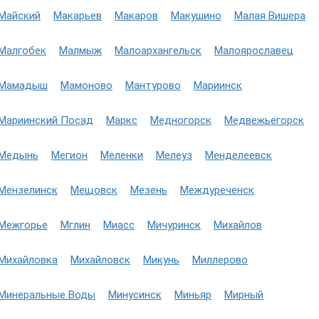
Майский
Макарьев
Макаров
Макушино
Малая Вишера
Малгобек
Малмыж
Малоархангельск
Малоярославец
Мамадыш
Мамоново
Мантурово
Мариинск
Мариинский Посад
Маркс
Медногорск
Медвежьегорск
Медынь
Мегион
Меленки
Мелеуз
Менделеевск
Мензелинск
Мещовск
Мезень
Междуреченск
Межгорье
Мглин
Миасс
Мичуринск
Михайлов
Михайловка
Михайловск
Микунь
Миллерово
Минеральные Воды
Минусинск
Миньяр
Мирный