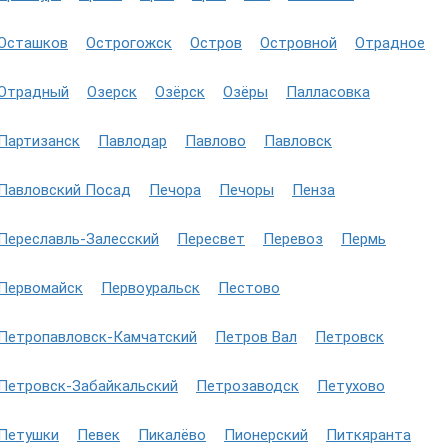
Осташков
Острогожск
Остров
Островной
Отрадное
Отрадный
Озерск
Озёрск
Озёры
Палласовка
Партизанск
Павлодар
Павлово
Павловск
Павловский Посад
Печора
Печоры
Пенза
Переславль-Залесский
Пересвет
Перевоз
Пермь
Первомайск
Первоуральск
Пестово
Петропавловск-Камчатский
Петров Вал
Петровск
Петровск-Забайкальский
Петрозаводск
Петухово
Петушки
Певек
Пикалёво
Пионерский
Питкяранта