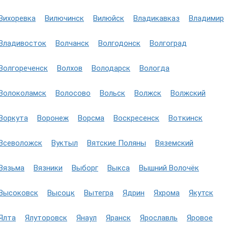
Вихоревка
Вилючинск
Вилюйск
Владикавказ
Владимир
Владивосток
Волчанск
Волгодонск
Волгоград
Волгореченск
Волхов
Володарск
Вологда
Волоколамск
Волосово
Вольск
Волжск
Волжский
Воркута
Воронеж
Ворсма
Воскресенск
Воткинск
Всеволожск
Вуктыл
Вятские Поляны
Вяземский
Вязьма
Вязники
Выборг
Выкса
Вышний Волочёк
Высоковск
Высоцк
Вытегра
Ядрин
Яхрома
Якутск
Ялта
Ялуторовск
Янаул
Яранск
Ярославль
Яровое