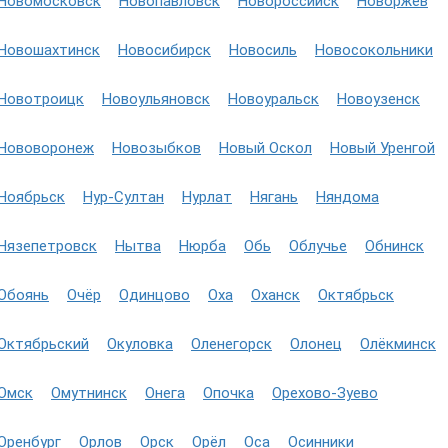
Новомосковск
Новопавловск
Новороссийск
Новоржев
Новошахтинск
Новосибирск
Новосиль
Новосокольники
Новотроицк
Новоульяновск
Новоуральск
Новоузенск
Нововоронеж
Новозыбков
Новый Оскол
Новый Уренгой
Ноябрьск
Нур-Султан
Нурлат
Нягань
Няндома
Нязепетровск
Нытва
Нюрба
Обь
Облучье
Обнинск
Обоянь
Очёр
Одинцово
Оха
Оханск
Октябрьск
Октябрьский
Окуловка
Оленегорск
Олонец
Олёкминск
Омск
Омутнинск
Онега
Опочка
Орехово-Зуево
Оренбург
Орлов
Орск
Орёл
Оса
Осинники