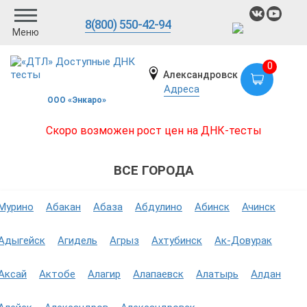
8(800) 550-42-94
Меню
0
Александровск
Адреса
ООО «Энкаро»
Скоро возможен рост цен на ДНК-тесты
ВСЕ ГОРОДА
Мурино
Абакан
Абаза
Абдулино
Абинск
Ачинск
Адыгейск
Агидель
Агрыз
Ахтубинск
Ак-Довурак
Аксай
Актобе
Алагир
Алапаевск
Алатырь
Алдан