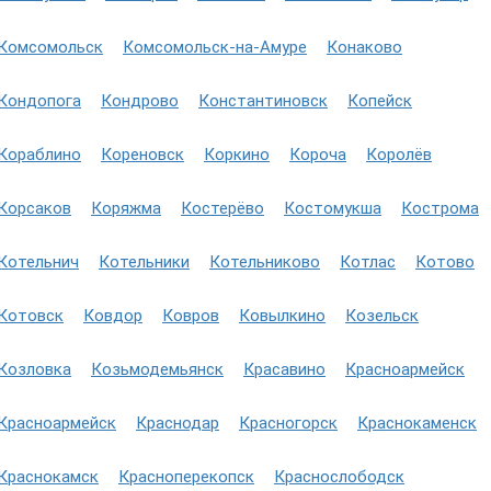
Комсомольск
Комсомольск-на-Амуре
Конаково
Кондопога
Кондрово
Константиновск
Копейск
Кораблино
Кореновск
Коркино
Короча
Королёв
Корсаков
Коряжма
Костерёво
Костомукша
Кострома
Котельнич
Котельники
Котельниково
Котлас
Котово
Котовск
Ковдор
Ковров
Ковылкино
Козельск
Козловка
Козьмодемьянск
Красавино
Красноармейск
Красноармейск
Краснодар
Красногорск
Краснокаменск
Краснокамск
Красноперекопск
Краснослободск