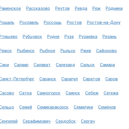
Раменское
Рассказово
Реутов
Ревда
Реж
Родники
Рошаль
Рославль
Россошь
Ростов
Ростов-на-Дону
Ртищево
Рубцовск
Рудня
Руза
Рузаевка
Рязань
Ряжск
Рыбинск
Рыбное
Рыльск
Ржев
Сафоново
Саки
Салаир
Салават
Салехард
Сальск
Самара
Санкт-Петербург
Саранск
Сарапул
Саратов
Саров
Сасово
Сатка
Саяногорск
Саянск
Себеж
Сегежа
Сельцо
Семей
Семикаракорск
Семилуки
Семёнов
Сенгилей
Серафимович
Сердобск
Сергач