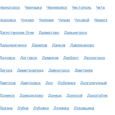
Черногорск
Чернушка
Черняховск
Чистополь
Чита
Чкаловск
Чудово
Чухлома
Чулым
Чусовой
Чёрмоз
Дагестанские Огни
Далматово
Дальнегорск
Дальнереченск
Данилов
Данков
Давлеканово
Дедовск
Дегтярск
Демидов
Дербент
Десногорск
Дигора
Димитровград
Дивногорск
Дмитриев
Дмитров
Дмитровск
Дно
Добрянка
Долгопрудный
Долинск
Домодедово
Донецк
Донской
Дорогобуж
Дрезна
Дубна
Дубовка
Дудинка
Духовщина