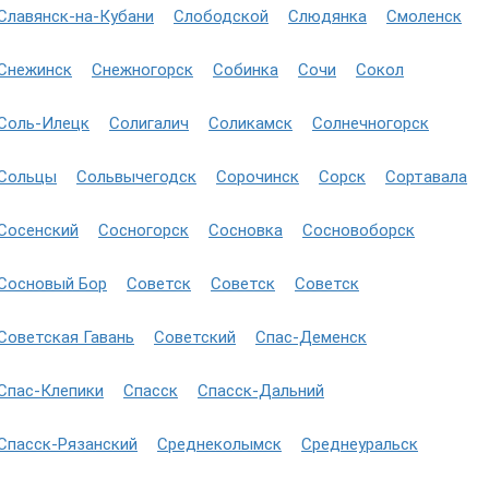
Славянск-на-Кубани
Слободской
Слюдянка
Смоленск
Снежинск
Снежногорск
Собинка
Сочи
Сокол
Соль-Илецк
Солигалич
Соликамск
Солнечногорск
Сольцы
Сольвычегодск
Сорочинск
Сорск
Сортавала
Сосенский
Сосногорск
Сосновка
Сосновоборск
Сосновый Бор
Советск
Советск
Советск
Советская Гавань
Советский
Спас-Деменск
Спас-Клепики
Спасск
Спасск-Дальний
Спасск-Рязанский
Среднеколымск
Среднеуральск