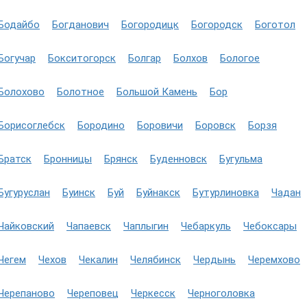
Бодайбо
Богданович
Богородицк
Богородск
Боготол
Богучар
Бокситогорск
Болгар
Болхов
Бологое
Болохово
Болотное
Большой Камень
Бор
Борисоглебск
Бородино
Боровичи
Боровск
Борзя
Братск
Бронницы
Брянск
Буденновск
Бугульма
Бугуруслан
Буинск
Буй
Буйнакск
Бутурлиновка
Чадан
Чайковский
Чапаевск
Чаплыгин
Чебаркуль
Чебоксары
Чегем
Чехов
Чекалин
Челябинск
Чердынь
Черемхово
Черепаново
Череповец
Черкесск
Черноголовка