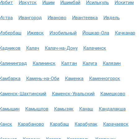
Ирбит
Иркутск
Ишим
Ишимбай
Исилькуль
Искитим
Истра
Ивангород
Иваново
Ивантеевка
Ивдель
Избербаш
Ижевск
Изобильный
Йошкар-Ола
Качканар
Кадников
Калач
Калач-на-Дону
Калачинск
Калининград
Калининск
Калтан
Калуга
Калязин
Камбарка
Камень-на-Оби
Каменка
Каменногорск
Каменск-Шахтинский
Каменск-Уральский
Камешково
Камышин
Камышлов
Камызяк
Канаш
Кандалакша
Канск
Карабаново
Карабаш
Карабулак
Карачаевск