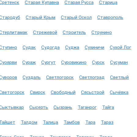
Сретенск
Старая Купавна
Старая Русса
Старица
Стародуб
Старый Крым
Старый Оскол
Ставрополь
Стерлитамак
Стрежевой
Строитель
Струнино
Ступино
Судак
Судогда
Суджа
Сухиничи
Сухой Лог
Суоярви
Сураж
Сургут
Суровикино
Сурск
Сусуман
Суворов
Суздаль
Светлогорск
Светлоград
Светлый
Светогорск
Свирск
Свободный
Сясьстрой
Сычёвка
Сыктывкар
Сысерть
Сызрань
Таганрог
Тайга
Тайшет
Талдом
Талица
Тамбов
Тара
Тараз