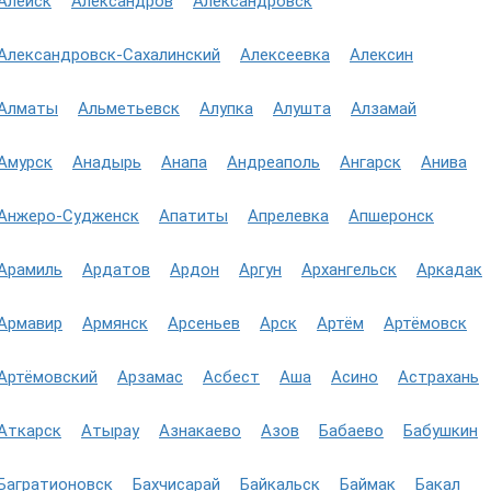
Алейск
Александров
Александровск
Александровск-Сахалинский
Алексеевка
Алексин
Алматы
Альметьевск
Алупка
Алушта
Алзамай
Амурск
Анадырь
Анапа
Андреаполь
Ангарск
Анива
Анжеро-Судженск
Апатиты
Апрелевка
Апшеронск
Арамиль
Ардатов
Ардон
Аргун
Архангельск
Аркадак
Армавир
Армянск
Арсеньев
Арск
Артём
Артёмовск
Артёмовский
Арзамас
Асбест
Аша
Асино
Астрахань
Аткарск
Атырау
Азнакаево
Азов
Бабаево
Бабушкин
Багратионовск
Бахчисарай
Байкальск
Баймак
Бакал