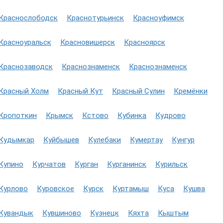
Краснослободск
Краснотурьинск
Красноуфимск
Красноуральск
Красновишерск
Красноярск
Краснозаводск
Краснознаменск
Краснознаменск
Красный Холм
Красный Кут
Красный Сулин
Кремёнки
Кропоткин
Крымск
Кстово
Кубинка
Кудрово
Кудымкар
Куйбышев
Кулебаки
Кумертау
Кунгур
Купино
Курчатов
Курган
Курганинск
Курильск
Курлово
Куровское
Курск
Куртамыш
Куса
Кушва
Кувандык
Кувшиново
Кузнецк
Кяхта
Кыштым