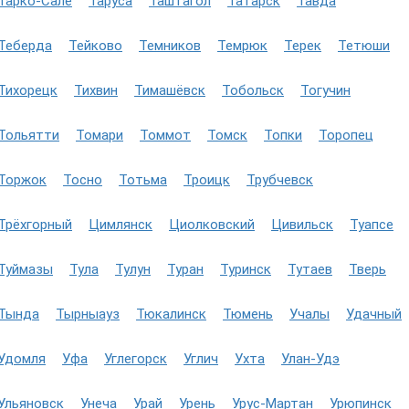
Тарко-Сале
Таруса
Таштагол
Татарск
Тавда
Теберда
Тейково
Темников
Темрюк
Терек
Тетюши
Тихорецк
Тихвин
Тимашёвск
Тобольск
Тогучин
Тольятти
Томари
Томмот
Томск
Топки
Торопец
Торжок
Тосно
Тотьма
Троицк
Трубчевск
Трёхгорный
Цимлянск
Циолковский
Цивильск
Туапсе
Туймазы
Тула
Тулун
Туран
Туринск
Тутаев
Тверь
Тында
Тырныауз
Тюкалинск
Тюмень
Учалы
Удачный
Удомля
Уфа
Углегорск
Углич
Ухта
Улан-Удэ
Ульяновск
Унеча
Урай
Урень
Урус-Мартан
Урюпинск