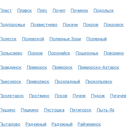
Пласт
Плавск
Плёс
Почеп
Починок
Подольск
Подпорожье
Похвистнево
Покачи
Покров
Покровск
Полесск
Полевской
Полярные Зори
Полярный
Полысаево
Порхов
Поронайск
Пошехонье
Поворино
Правдинск
Приморск
Приморск
Приморско-Ахтарск
Приозерск
Приволжск
Прохладный
Прокопьевск
Пролетарск
Протвино
Псков
Пучеж
Пудож
Пугачёв
Пущино
Пушкино
Пустошка
Пятигорск
Пыть-Ях
Пыталово
Радужный
Радужный
Райчихинск