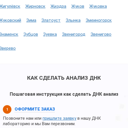
Жигулёвск
Жирновск
Жиздра
Жуков
Жуковка
Жуковский
Зима
Златоуст
Злынка
Змеиногорск
Знаменск
Зубцов
Зуевка
Звенигород
Звенигово
Зверево
КАК СДЕЛАТЬ АНАЛИЗ ДНК
Пошаговая инструкция как сделать ДНК анализ
ОФОРМИТЕ ЗАКАЗ
Позвоните нам или
пришлите заявку
в нашу ДНК
лабораторию и мы Вам перезвоним.