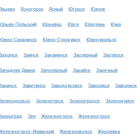
Ярцево
Ясногорск
Ясный
Югорск
Юхнов
Юрьев-Польский
Юрьевец
Юрга
Юрюзань
Южа
Южно-Сахалинск
Южно-Сухокумск
Южноуральск
Задонск
Заинск
Закаменск
Заозёрный
Заозёрск
Западная Двина
Заполярный
Зарайск
Заречный
Заринск
Завитинск
Заводоуковск
Заволжье
Заволжск
Зеленодольск
Зеленогорск
Зеленоградск
Зеленокумск
Зерноград
Зея
Железногорск
Железногорск
Железногорск-Илимский
Железноводск
Жердевка