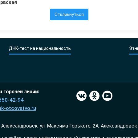
арвская
Откликнуться
ДНК-тест на национальность
Этн
 горячей линии:
550-42-94
k-otcovstvo.ru
Александровск, ул. Максима Горького, 2А, Александровск